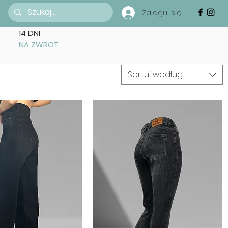
Zaloguj się
14 DNI
NA ZWROT
Sortuj według