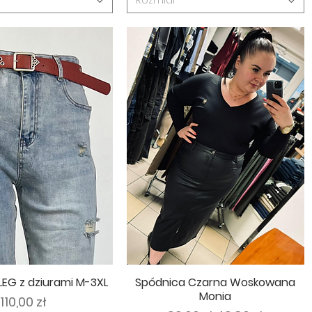
Rozmiar
LEG z dziurami M-3XL
Spódnica Czarna Woskowana
Monia
Cena
110,00 zł