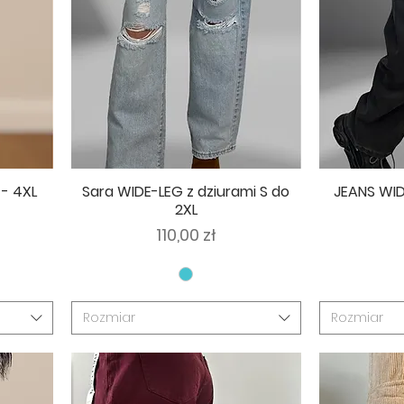
 - 4XL
Sara WIDE-LEG z dziurami S do
JEANS WID
2XL
Cena
110,00 zł
Rozmiar
Rozmiar