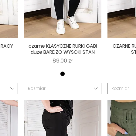
 TRACY
czarne KLASYCZNE RURKI GABI
CZARNE R
duże BARDZO WYSOKI STAN
S
Cena
89,00 zł
Rozmiar
Rozmiar