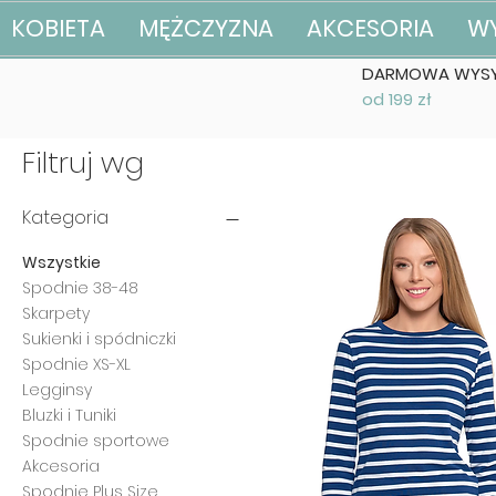
KOBIETA
MĘŻCZYZNA
AKCESORIA
W
DARMOWA WYSY
od 199 zł
Filtruj wg
Kategoria
Wszystkie
Spodnie 38-48
Skarpety
Sukienki i spódniczki
Spodnie XS-XL
Legginsy
Bluzki i Tuniki
Spodnie sportowe
Akcesoria
Spodnie Plus Size