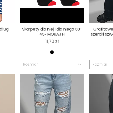
długi
Skarpety dla niej i dla niego 38-
Grafitowe
43~ MORAJ H
szeroki sz
Cena
11,70 zł
Rozmiar
Rozmiar