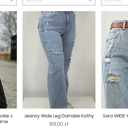
Rozmiar
Rozmiar
ckie z
Jeansy Wide Leg Damskie Kathy
Sara WIDE-
arne
Cena
89,00 zł