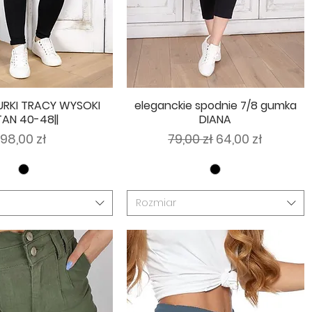
URKI TRACY WYSOKI
eleganckie spodnie 7/8 gumka
TAN 40-48||
DIANA
Cena
Regularna cena
Cena rabatow
98,00 zł
79,00 zł
64,00 zł
Rozmiar