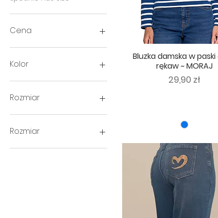
Cena
Bluzka damska w paski 
7 zł
149 zł
Kolor
rękaw ~ MORAJ
Cena
29,90 zł
Rozmiar
Rozmiar
36
38
40
42
44
46