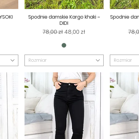
YSOKI
Spodnie damskie Kargo khaki ~
Spodnie da
DIDI
Regularna cena
Cena rabatowa
Reg
78,00 zł
48,00 zł
78,0
Rozmiar
Rozmiar