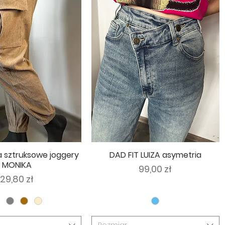
a sztruksowe joggery
DAD FIT LUIZA asymetria
MONIKA
Cena
99,00 zł
Cena
29,80 zł