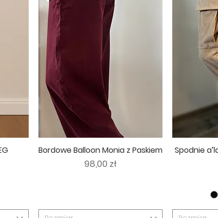
EG
Bordowe Balloon Monia z Paskiem
Spodnie a’l
Cena
98,00 zł