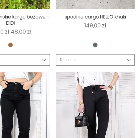
mskie kargo beżowe ~
spodnie cargo HELLO khaki
DIDI
Cena
149,00 zł
ularna cena
Cena rabatowa
0 zł
48,00 zł
Rozmiar