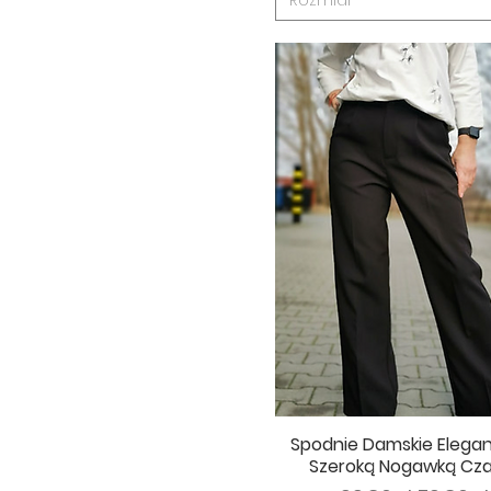
Rozmiar
S/36
S/M
XL
XL/2XL
XL/42
XS
XS/34
xs/s
XXL
XXL/44
Spodnie Damskie Elegan
Szeroką Nogawką Cz