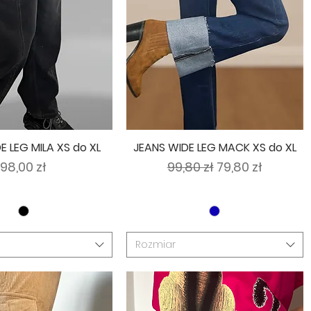
E LEG MILA XS do XL
JEANS WIDE LEG MACK XS do XL
Cena
Regularna cena
Cena rabatow
98,00 zł
99,80 zł
79,80 zł
Rozmiar