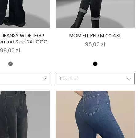
 JEANSY WIDE LEG z
MOM FIT RED M do 4XL
wem od S do 2XL GOO
Cena
98,00 zł
Cena
98,00 zł
Rozmiar