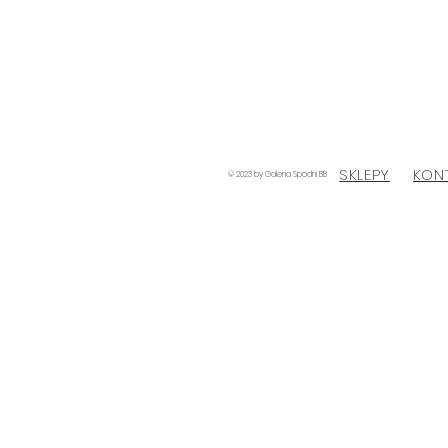
SKLEPY
KON
© 2023 by Galeria Spodni BB