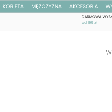
KOBIETA
MĘŻCZYZNA
AKCESORIA
W
DARMOWA WYSY
od 199 zł
W