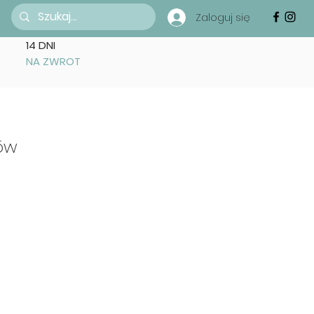
Zaloguj się
14 DNI
NA ZWROT
ów