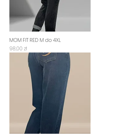
MOM FIT RED M do 4XL
Cena
98,00 zł