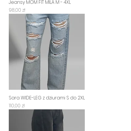
Jeansy MOM FIT MILA M - 4XL
Cena
98,00 zł
Sara WIDE-LEG z dziurami S do 2XL
Cena
110,00 zł