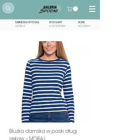
DARMOWA WYSYŁKA
WYSYŁAMY
14 DNI
od 199 zł
w 24 GODZINY
NA ZWROT
Bluzka damska w paski długi
rękaw ~ MORAJ