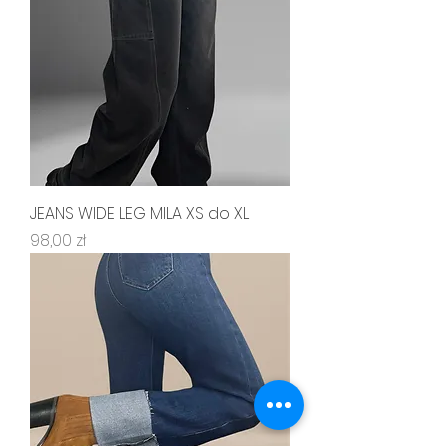
JEANS WIDE LEG MILA XS do XL
Cena
98,00 zł